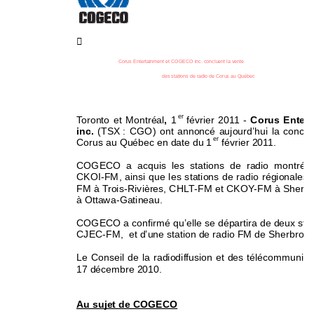

Corus Entertainment et COGECO 
inc. concluent la vente 
des stations de radio de Corus au Québec 
er
Toronto et Montréal
, 
1
février 2011 - 
Corus Entert
inc.
 (TSX 
: CGO) ont annoncé aujourd’hui la conclus
er
Corus au Québec en date du 1
 février 2011.  
COGECO a acquis les stations de radio montréal
CKOI-FM, ainsi que les stations de radio régiona
FM à Trois-Rivières, CHLT-FM et CKOY-FM à Sherb
à Ottawa-Gatineau. 
COGECO a confirmé qu’elle se départira de deux sta
CJEC-FM,  et d’une station de radio FM de Sherbroo
Le Conseil de la radiodiffusion et d
es télécommunicat
17 décembre 2010. 
Au sujet de COGECO 