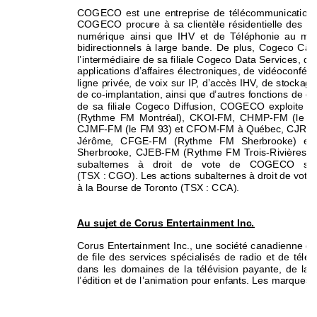
COGECO est une entreprise de télécommunications di
COGECO procure à sa clientèle résidentielle des se
numérique ainsi que IHV et de Téléphonie a
u moy
bidirectionnels à large bande. De plus, Cogeco Câbl
l’intermédiaire de sa filiale Cogeco Data Services, d
applications d’affaires électroniques, de vidéoconfé
ligne privée, de voix sur IP, d’accès IHV, de stocka
de co-implantation, ainsi que d’autres fonctions de c
de sa filiale Cogeco Diffusion, COGECO exploite ma
(Rythme FM Montréal), CKOI-FM, CHMP-FM 
(le 
CJMF-FM (le FM 93) et CFOM-FM à Québec, CJRC-F
Jérôme, CFGE-FM (Rythme FM Sherbrooke) et
Sherbrooke, CJEB-FM (Rythme FM Trois-Rivières) e
subalternes à droit de vote de COGECO son
(TSX : CGO). Les actions subalternes à droit de 
vote 
à la Bourse de Toronto (TSX : CCA). 
Au sujet de Corus Entertainment Inc. 
Corus Entertainment Inc., une société canadienne de
de file des services spécialisés de radio et de 
télév
dans les domaines de la télévision payante, de la pub
l’édition et de l’animation pour enfants. Les marques 