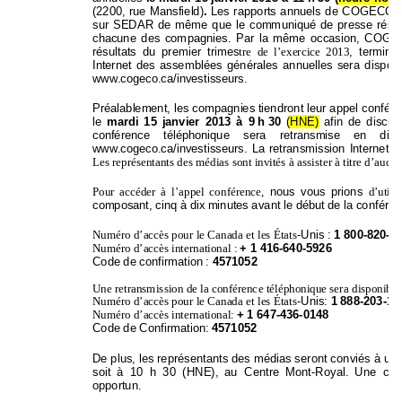
(2200, 
rue 
Mansf
ield)
.
Les 
r
apports 
annue
ls 
de 
COGECO 
sur 
SEDAR 
de 
mêm
e 
que 
le 
comm
uniqué 
de 
press
e 
rés
chacune 
d
es 
com
pagnies. 
Par 
la 
mêm
e 
occasion, 
COGE
résultats 
du 
prem
ier 
trimes
tre  de  l’exercice  2013
, 
term
iné 
Internet 
d
es 
assem
blées 
g
énérales 
a
nnuelles 
sera 
di
sponi
www.cogeco.ca/inves
tisseurs
. 
Préalablement, 
les 
com
pagnies tien
dront 
leur 
appe
l c
onfére
le 
mardi 
15 
janv
ier 
2013
à 
9 h 
30
(
HNE
) 
afin 
de 
d
iscute
conférence 
téléphonique
sera 
retransmise 
en 
dire
www.cogeco.ca/inves
tisseurs
. 
La 
retrans
mission 
Internet 
s
Les représentants des m
édias sont invités
 à assister à titre d’a
udit
Pour 
accéder 
à 
l’appel 
co
nférence, 
nous 
vous 
prion
s 
d’utilis
composant, cinq à
 dix minutes av
ant le début de la con
féren
Numéro d’accès pour 
le Canada et 
les États
-
Unis : 
1 8
00
-820-0
Numéro d’accès int
ernational : 
+ 
1 416-640-592
6 
Code de confirm
ation : 
4571052
Une retransm
ission de la conférenc
e téléphonique ser
a disponible
Numéro d’accès pour 
le Canada et 
les États
-
Unis: 
1 888-203
-11
Numéro d’accès int
ernational: 
+ 
1 647-
436
-
0148
Code de Confirm
ation: 
4571052
De p
lus, 
les 
représent
ants 
des 
médias 
s
er
ont 
con
viés 
à 
un 
soit 
à 
10 
h 
30 
(HNE), 
au 
Centre 
Mo
nt-Ro
yal. 
Un
e 
c
on
opportun. 