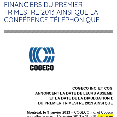
FINANCIERS DU PREMIER
TRIMESTRE 2013 AINSI QUE LA
CONFÉRENCE TÉLÉPHONIQUE
COGECO INC
. ET COGE
A
NNONCENT LA DA
TE DE LEURS ASS
EMBL
ET LA
 DATE DE LA
 DIVULG
A
TION DE
DU PREMIER T
RIMEST
RE 2013 AINS
I QUE 
Montréal, 
le 
9 
janvier 
2013 
–
COGECO 
inc. 
et 
Cogeco 
C
annuelles 
le 
mardi 
15 janv
ier 
2013
à 
11 h 
30
(
heure 
norm