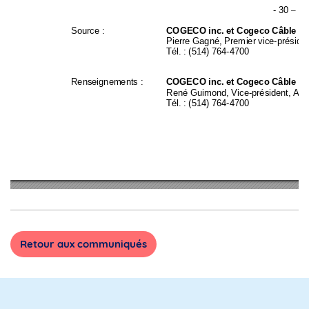
- 
30 
–
Source : 
COGECO inc. et Cog
eco Câble in
Pierre Gag
né
, 
Prem
ier vice-préside
Tél. : (
514
) 764-
4700 
Renseignements
 : 
COGECO inc. et Cog
eco Câble in
René Guimond
, 
V
ice-président
, 
Affa
Tél. : (514) 764-4
700 
Retour aux communiqués