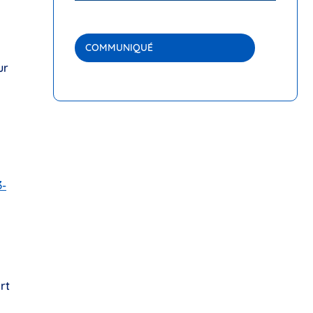
COMMUNIQUÉ
ur
3-
rt