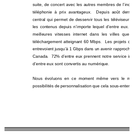
suite, de concert avec les autres membres de l’indus
téléphonie à prix avantageux.  Depuis août dernier
central qui permet de desservir tous les téléviseurs 
les contenus depuis n’importe lequel d’entre eux.  
meilleures vitesses internet dans les ville
s que 
téléchargement atteignant 60 Mbps.  Les projets 
entrevoient jusqu’à 1 Gbps dans un avenir rapproché!
Canada.  72% d’entre eux prennent notre service inte
d’entre eux sont convertis au numérique. 
Nous évoluons en ce moment même vers le mode 
possibilités de personnalisation que cela sou
s-entend.