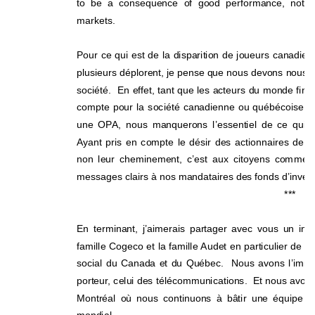
to be a consequence of good performance, not the
markets. 
Pour ce qui est de la disparition de joueurs 
canadien
plusieurs déplorent, je pense que nous devons nous
société.  En effet, tant que les acteurs du monde fina
compte pour la société canadienne ou québécoise, c’e
une OPA, nous manquerons l’essentiel de ce qui cré
Ayant pris en compte le désir des actionnaires de co
non leur cheminement, c’est aux citoyens comme
 
messages clairs à nos mandataires des fonds d’investi
*** 
En terminant, j’aimerais partager avec vous un 
ins
famille Cogeco et la famille Audet en parti
culier de p
social du Canada et du Québec.  Nous avons l’immen
porteur, celui des télécommunications.  Et nous avons 
Montréal où nous continuons à bâtir une équipe de