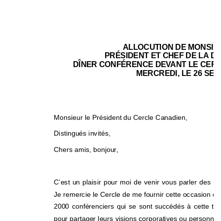
ALLOCUTION DE MONSIEU
PRÉSIDENT ET CHEF DE LA D
DÎNER CONFÉRENCE DEVANT LE 
CERC
MERCREDI, LE 26 SEP
Monsieur le Président du Cercle Canadien, 
Distingués invités, 
Chers amis, bonjour, 
C’est un plaisir pour moi de venir vous parler des 
Je remercie le Cercle de me fournir cette occasion de 
2000 conférenciers qui se sont succédés à cette tr
pour partager leurs visions corporatives ou personnel