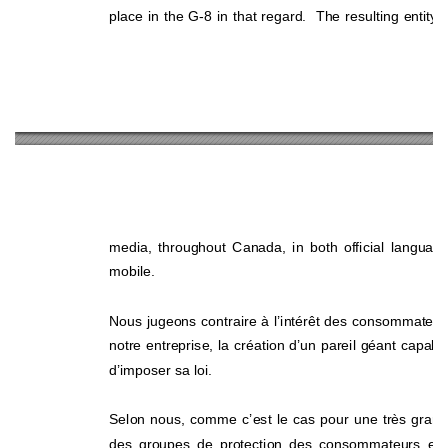
place in the G-8 in that regard.  The resulting
 entity
media, throughout Canada, in both official language
mobile. 
Nous jugeons contraire à l’intérêt des consommateurs
notre entreprise, la création d’un pareil géant capable
d’imposer sa loi. 
Selon nous, comme c’est le cas pour une très 
grand
des groupes de protection des consommateurs et 