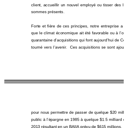
client, accueillir un nouvel employé ou tisser de
s li
sommes présents. 
Forte et fière de ces principes, notre entreprise a 
que le climat économique ait été favorable ou à l’ora
quarantaine d’acquisitions qui font aujourd’hui de C
tourné vers l’avenir.  Ces acquisitions se sont ajouté
pour nous permettre de passer de quelque $20 millio
public à l’épargne en 1985 à quelque $1.5 milliard de 
2013 résultant en un BAIIA prévu de $615 millions. 