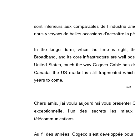
sont inférieurs aux comparables de l’industrie améri
nous y voyons de belles occasions d’accroître la pénét
In the longer term, when the time is right
, the 
Broadband, and its core infrastructure are well positi
United States, much the way Cogeco Cable has done 
Canada, the US market is still fragmented wh
ich i
years to come. 
*** 
Chers amis, j’ai voulu aujourd’hui vous présent
er Co
exceptionnelle, l’un des secrets les mieux g
télécommunications. 
Au fil des années, Cogeco s’est dé
veloppée pour off