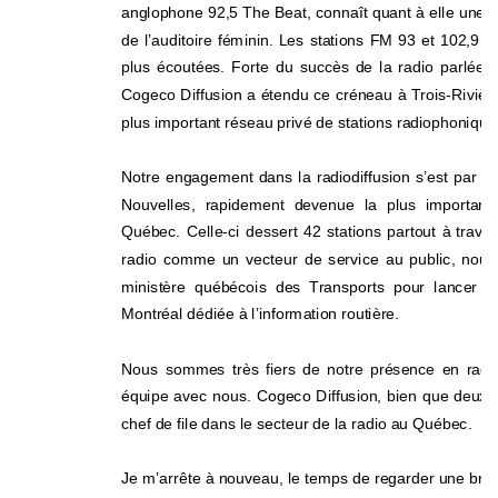
anglophone 92,5 The Beat, connaît quant à elle une 
de l’auditoire féminin. Les stations FM 93 et 102,9
plus écoutées. Forte du succès d
e la radio parlée
Cogeco Diffusion a étendu ce créneau à Trois-Rivièr
plus important réseau privé de stations radiophoniqu
Notre engagement dans la radiodiffusion s’est par ail
Nouvelles, rapidement devenue la plus im
portan
Québec. Celle-ci dessert 42 stations partout à 
traver
radio comme un vecteur de service au public, nous
ministère québécois des Transports pour lancer R
Montréal dédiée à l’information routière. 
Nous sommes très fiers de notre présence en radio
équipe avec nous. Cogeco Diffusion, bien que d
euxiè
chef de file dans le secteur de la radio au Québec. 
Je m’arrête à nouveau, le temps de regarder une brèv