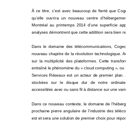
À ce titre, c’est avec beaucoup de fierté que 
Cogeco
qu’elle ouvrira un nouveau centre d’hébergement
Montréal au printemps 2014 d’une superficie appr
analyses démontrent que cette addition sera bien reçue
Dans le domaine des télécommunications, Cogeco
nouveau chapitre de la révolution technologique. Aujou
sur la multiplicité des plateformes. Cette transforma
entraîné le phénomène du « cloud computing », ou l’i
Services Réseaux est un acteur de premier plan. 
Au
stockées sur le disque dur de notre ordinateu
accessibles avec ou sans fil à distance sur une variét
Dans ce nouveau contexte, le domaine de l’héberge
prochaine pierre angulaire de l’industrie des téléc
est et sera une solution de premier choix pour répondr