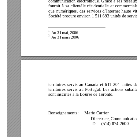
communication électronique. Grâce à ses réseaux
fournit à sa clientèle résidentielle et 
commerciale
que numériques, des services d’Internet haute vit
Société procure environ 1 511 693 unités de servi
1
  Au 31 m
ai, 2006 
2
  Au 31 mars 2006 
territoires servis au Canada et 611 204 unités d
territoires servis au Portugal. Les actions sub
sont inscrites à la Bourse de Toronto.  
Renseignements :
 Marie 
Carrier 
   Directrice, 
Communic
   Tél. 
: 
(514) 
874-260