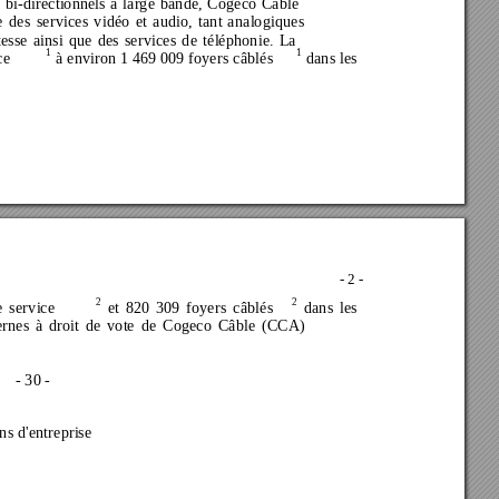
 bi-directionnels à large bande, Cogeco Câble 
 des services vidéo et audio, tant 
analogiques 
esse ainsi que des services de téléphonie. La 
1
1
ce
 à environ 1 469 009 foyers câblés
 dans les 
- 2 -
2
2
e service
 et 820 309 foyers câblés
 dans les 
alternes à droit de vote de Cogeco Câble (CCA) 
- 30 - 
ations 
d'entreprise 
0 