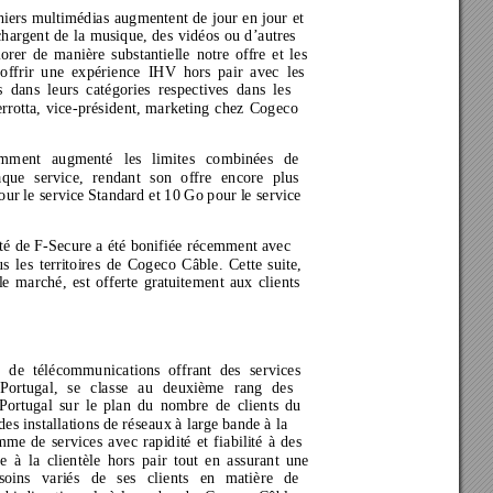
chiers multimédias augmentent de jour en jour et 
échargent de la musique, des vidéos ou d’autres 
orer de manière substantielle notre offre et les 
offrir une expérience IHV hors pair avec les 
es dans leurs catégories respectives dans les 
rrotta, vice-président, marketing chez Cogeco 
mment augmenté les limites combinées de 
aque service, rendant son offre encore plus 
our le service Standard et 10 
Go pour le service 
té de F-Secure a été bonifiée récemment avec 
s les terri
toires de Cogeco Câble. Cette suite, 
e marché, est offerte gratuitement aux clients 
 de télécommunications offrant des services 
 Portugal, se classe au deuxième rang des 
Portugal sur le plan du nombre de clients du 
des installations de réseaux à large bande à la
mme de services avec rapidité et fiabilité à des 
ce à la clientèle hors pair tout en assurant une 
esoins variés de ses clients en
 matière de 