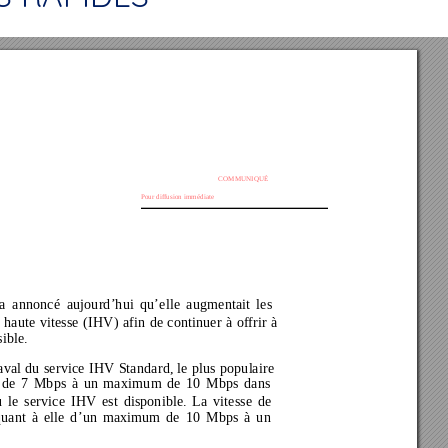
COMMUNIQUÉ 
Pour diffusion immédiate
a annoncé aujourd’hui qu’elle augmentait les 
 haute vitesse (IHV) afin de continuer à offrir à 
ible. 
aval du service IHV Standard, le plus populaire 
 de 7 Mbps à un maximu
m de 
10 Mbps 
dans 
ù le service IHV est disponible. La vitesse 
de 
 quant à elle d’un maximum de 10 Mbps à un