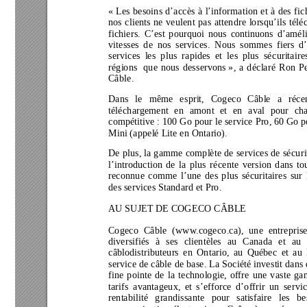
« 
Les besoins d’accès 
à l’information et à des fi
nos clients ne veulent pas attendre lorsqu’ils tél
fichiers. C’est pourquoi nous contin
uons d’améli
vitesses de nos services. Nous sommes fiers d’
services les plus rapides et les plus sécuritair
régions
que nous desservons 
», a déclaré Ron Pe
Câble. 
Dans le même esprit, Cogeco Câble a réce
téléchargement en amont et en aval pour c
h
compétitive : 100 Go pour le service Pro, 60 Go 
p
Mini (appelé 
Lite
 en Ontario). 
De plus, la gamme complète de services de sécuri
l’introduction de la plus récente version dans tou
reconnue comme l’une des plus sécuritaires sur l
des services Standard et Pro. 
AU SUJET DE COGE
CO CÂBLE 
Cogeco Câble (www.cogeco.ca), une entreprise
diversifiés à ses clientèles au Canada et au
câblodistributeurs en Ontario, au Q
uébec et au 
service de câble de base. La Société investit dans
 
fine pointe de la technologie, offre une vaste ga
tarifs avantageux, et s’efforce d’offrir un servi
rentabilité grandissante pour sati
sfaire les b