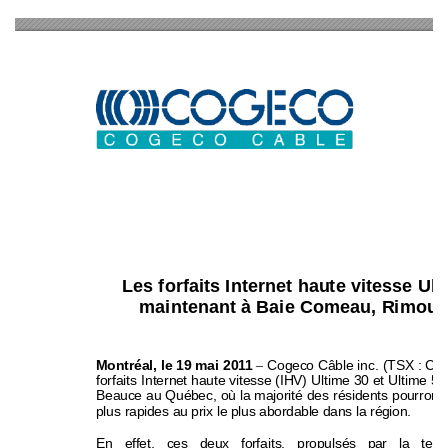
Les forfaits
 Internet hau
te vitesse Ult
maintenant 
à 
Baie Comeau, R
imous
Montréal,
le
19 
mai 
2011 
–
Cogeco 
Câble i
nc. (TSX : C
C
forfaits 
Internet
haute vitesse (IHV) 
Ultime 
30
et 
Ultime 50
Beauce 
au 
Québec, où 
la majorité 
des 
résidents
pourront 
plus rapides a
u prix le 
plus aborda
ble dans 
la régio
n.  
En 
effet
, 
ces 
deux 
fo
rfaits, 
propulsés 
p
ar 
la 
tech