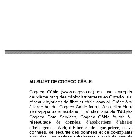
A
U SUJET DE COG
ECO 
CÂBLE 
Cogeco 
Câble 
(w
ww
.cogeco.ca)
est 
une 
en
treprise 
deuxième 
rang 
de
s 
câblodistributeu
rs 
en 
O
ntario, 
au 
Qu
réseaux hybrides 
de 
fibre 
et 
câble 
coaxial. 
G
râce 
à 
ses
à 
large 
bande, 
Cogeco 
Câbl
e 
fournit 
à 
sa 
clientèl
e 
rési
analogique 
et 
numériqu
e, 
IHV 
ainsi 
que 
de 
Téléphonie
Cogeco 
Data 
Se
rvices, 
C
ogeco 
Câble 
fournit 
à 
sa
réseautage 
de 
données, 
d’
applications 
d’a
ffaires 
d’hébergement 
W
eb, 
d’Ethernet, 
de 
ligne 
privée, 
de 
voix
données, 
de 
sécurité 
des 
données 
et 
de 
co-
implantatio