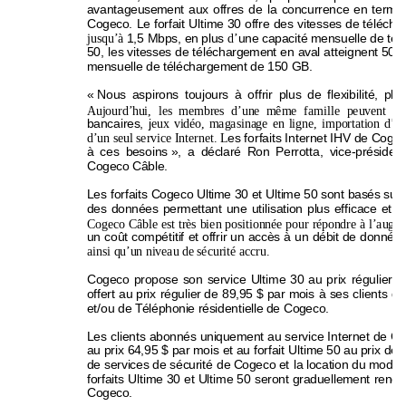
avantageuse
ment 
aux 
offres 
de 
la 
concurrence 
en 
terme
Cogeco. 
Le
forfait 
Ultime 
30 
offre 
des 
vitesses 
de 
télécha
jusqu’à 
1,
5 Mbps, en plus 
d’
une capacité
 mensuelle
 de 
tél
50, 
les vitesses de 
téléchargeme
nt en 
aval 
atteignent 50 
mensuelle de t
élécharg
eme
nt de 150 G
B.  
« Nous 
aspirons 
toujours
à 
of
frir 
plus 
de 
flexibilité, 
plus
Aujourd’h
ui, 
les  membres 
d’une  même 
famille 
peuvent
uti
bancaires, 
j
eux 
vidéo, 
magasina
ge 
en 
ligne, 
impo
rtation 
d’un
d’un seul service Internet.
 L
es f
orfaits Internet
 IHV de Cogeco
à 
ces 
besoins », 
a 
déclar
é 
Ron 
Perrotta, 
vice-préside
nt
Cogeco Câ
ble. 
Les forfaits Cogeco Ult
ime 30 et Ultime 50 sont bas
és sur 
des 
données 
permettant 
une 
utilisation 
plus 
efficace 
et 
p
Cogeco Câble 
est 
très 
bien 
positionnée pour 
répo
ndre 
à 
l’augm
un 
coût 
compétitif 
et 
offrir un 
accès 
à 
un 
débit de 
données
ainsi qu’u
n niveau de 
sécurité accru.
Cogeco 
propose 
son 
service 
Ultime 
30 
au 
prix 
régulier 
d
offert 
au 
prix 
régulier de 
89,95 
$ 
par 
mois 
à 
ses 
clients 
qui
et/ou de Té
léphonie ré
sidentielle 
de Cogeco.
Les 
clients 
abonnés 
uniquement
au 
service 
Internet de 
Co
au prix 64,95 $ par mois et au
 forfait Ultime 50 au prix de 
de services de sécurité 
de
 Cogeco et 
la location du mode
m
forfaits 
Ultime 
30 
et 
Ultime 
50 
seront 
graduellement
rendu
Cogeco. 