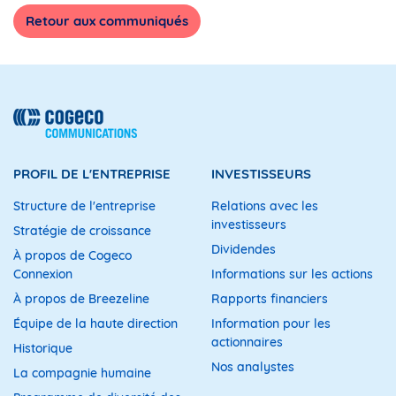
Retour aux communiqués
INVITATION 
PROFIL DE L'ENTREPRISE
INVESTISSEURS
Structure de l'entreprise
Relations avec les
Assemblée annuelle et extraord
investisseurs
Stratégie de croissance
de Cogeco Câb
Dividendes
À propos de Cogeco
Connexion
Informations sur les actions
À propos de Breezeline
Rapports financiers
Le président et chef de la dire
cti
Équipe de la haute direction
Information pour les
actionnaires
M. Louis Au
Historique
Nos analystes
a le plaisir d’inviter les 
représ
La compagnie humaine