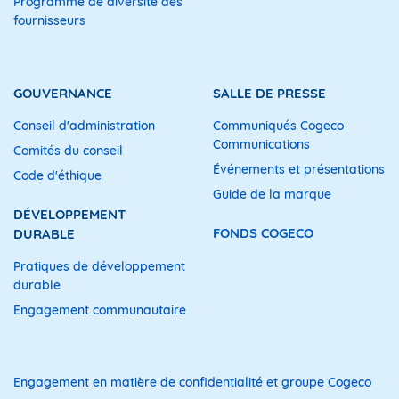
Programme de diversité des
fournisseurs
l’Assemblée annuelle et extraordinaire des 
le jeudi 13 décem
GOUVERNANCE
SALLE DE PRESSE
à 16 heure
Conseil d'administration
Communiqués Cogeco
Communications
à l’audotoriu
Comités du conseil
MaRS Collaboratio
Événements et présentations
Code d'éthique
101 College S
Guide de la marque
Toronto, Onta
DÉVELOPPEMENT
FONDS COGECO
DURABLE
Monsieur Audet rencontrera les représent
avant l’assemblée, soit à 13 h 30 dans la
Pratiques de développement
durable
Source :
Cogeco Câble inc. 
Engagement communautaire
Renseignements :
 Marie 
Carrier 
   Directrice, 
Communica
   Cogeco 
Câble 
inc. 
Engagement en matière de confidentialité et groupe Cogeco
   (514) 
874-2600 