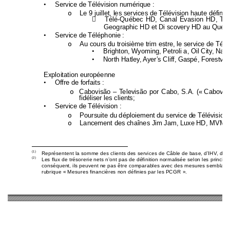
•
Service de Télévision numérique : 
o
Le 9 juillet, les services de Télévision haute déf
init

Télé-Québec HD, Canal Évasion HD, T
Geographic HD et Di scov
ery HD au Québe
•
Service de Téléphonie : 
o
Au cours du troisième trim estre, le 
service de 
Télé
•
Brighton, Wyoming, Petroli a, Oil City, Nap
•
North Hatley, Ayer’s Cliff, Gaspé, Fore
stvill
Exploitation européenne 
•
Offre de forfaits :
o
Cabovisão – Televisão por Cabo, S.A. (« 
Cabovis
fidéliser les clients; 
•
Service de Télévision :
o
Poursuite du déploiement du service d
e Télévision
o
Lancement des chaînes Jim Jam, Luxe 
HD, MV
M T
(1)
Représentent la somme des clients des services de C
âble de base, d’IHV, de T
(2)
Les flux de trésorerie nets n’ont pas de définition normalisée 
selon les princip
conséquent, ils peuvent ne pas être comparables 
avec des mesures semblabl
rubrique « Mesures financières non définies par les PCGR ». 