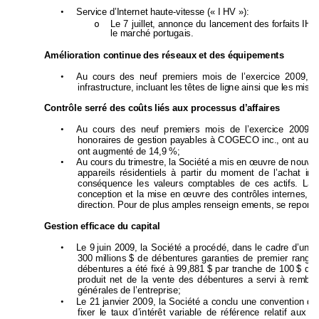
•
Service d’Internet haute-vitesse (« I HV »): 
o
Le 7 juillet, annonce du lancement de
s forfaits IH
le marché portugais.  
Amélioration continue des réseaux et 
des équipements 
•
Au cours des neuf premiers moi
s de l’exercice 2009,
 l
infrastructure, incluant les têtes de lig
ne ainsi que les mises
Contrôle serré des coûts liés aux processus d’affaires 
•
Au cours des neuf premi
ers mois de l’exerci
ce 2009, 
honoraires de gestion
 payables à COGECO i
nc., ont aug
ont augmenté de 14,9 %;
•
Au cours du trimestre, la S
ociété a mis en œuvre de 
nouve
appareils résidentiels à partir d
u moment de l’achat init
conséquence les val
eurs comptables de ce
s actifs. La
conception et la mise en 
œuvre des contrôles internes, et
direction. Pour de plus amples renseign e
ments, se 
reporte
Gestion efficace du capital 
•
Le 9 
juin 2009, la Société a procédé, dans le cadre d’une 
300 
millions 
$ de débentur
es garanties de p
remier rang, s
débentures a été fixé à 99,881 
$ par tranche de 100 
$ de 
produit net de la vente 
des débentures a 
servi à rembo
générales de l’entrepri
se;
•
Le 21 
janvier 2009, la Société a conclu 
une convention 
d’
fixer le taux d’intérêt variable de ré
férence relatif aux fac