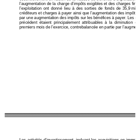
l’augmentation de la charge d’impôts exigible
s et des charges 
fina
l’exploitation ont donné lieu à d
es sorties de fonds de 35,
9 
milli
créditeurs et charge
s à payer ainsi que 
l’augmentation des impôts 
par une augmentation des impôts sur l
es 
bénéfices à payer. Le
s so
précédent étaient prin
cipalement attribuables 
à la dimi
nution de
premiers mois de l’exercice, contrebalancé
e en partie 
par l’augment
Les activités d’investissement, incl
uant les acquisitions 
en im
mobil