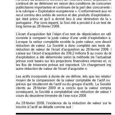
continué de se détériorer en raison des con
ditions de concur
rence
publicitaires importantes et
 continues de
 la 
part des concurrents 
su
à la rubrique « 
Exploitation européenne 
». 
Conformément aux norm
recul continu des unité
s de service et de
s produits d’ex
ploitation 
en
qui était prévu et qu’il a donné lieu à une dimi
nution de la va
l
portugaise . Par cons équent, la Soci été a procéd é à un test de 
dé
long terme au 28 février 2009. 
L’écart d’acquisition fait l’objet d’un test de d
éprécia
tion en utili
consiste à comparer la juste valeur d’u
ne unité d’exploitation 
à sa
Lorsque la valeur comptable excè
de la juste valeur, une deux
ièm
réduction de valeur. La Société a donc com
plété ses tests de dé
réduction de valeur de l’écart d’acq
uisition au 28 
février 2009. La
caisse sur l’écart d’acquisi
tion de 339,2 
millions 
$ au cours du 
de
ux
d’exploitation a été déterminée selon la méthode de l’actuali
sat
io
prévus sont basés sur les proj
ections financières internes 
et, con
les flux de trésorerie prévus est important. Un chan
gement 
impor
autre réduction de valeur de l’écart d’acquisitio n. 
Les actifs incorporels à durée de vie dé
finie, tels que les re
lations 
moyen de la comparaison de la valeur comptable de l’actif ou
 du
prévus qui résulteront de l’actif ou
 du groupe d’actifs. La Soci
été a
clients au 28 
février 2009 et a conclu que la valeur compt
abl
conséquent, la Société a comptabilisé u
ne réduction de valeur hor
cours du deuxième trimestre de l’exe rci
ce 2009. 
Au 28 
février 2009, l’incidence de la réduction de valeur sur le
s 
inscrits à l’actif se détaille comme suit :