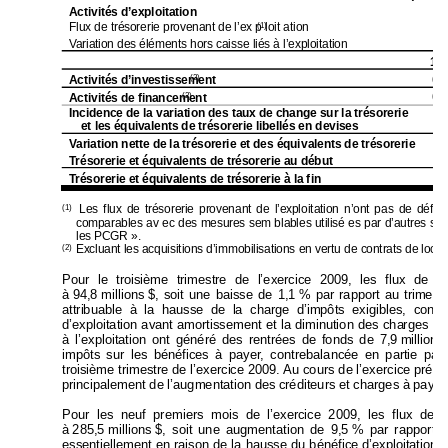
Activités d’exploitation 
Flux de trésorerie provenant de l’ex p loit ati
on
94
(1)
Variation des élé
ments hors cais
se liés à l’ex
ploitation 
102
(6
Activités d’investisse
ment
(2)
(4
Activités de financement
(2)
Incidence de la variation des ta
ux de change sur la trésorerie 
et les équivalents de tr
ésorerie libellés e
n devises 
Variation nette de la trésoreri
e et des équiv
alents de trésorerie  
Trésorerie et équivalents d
e trésorerie au déb
ut  
Trésorerie et équivalents d
e trésorerie à la f
in  
  Les flux de trésorerie proven
ant de l’expl
oitation n’ont p
as de définit
(1)
comparables av ec des mesures sem blables utilisé es par d’autres sociét
les PCGR ». 
Excluant les acqu
isitions d’im
mobilisations
 en vertu de 
contrats de locat
(2)
Pour le troisième trimestre de l’exercice 2009, les flux 
de tr
à 
94,8 
millions 
$, soit une baisse de 1,1 
% par rapport au t
rim
est
attribuable à la hausse de la cha
rge d’impôts exigibles,
 cont
r
d’exploitation avant amortissement et la
 diminution des cha
rges fi
à l’exploitation ont géné
ré des rentrées de fond
s de 7,9 
millions
impôts sur les bénéfice
s à payer, contrebalancée 
en partie 
par 
troisième trimestre de l’exerci
ce 2009. Au cours de
 l’exercice précé
principalement de l’augmentation de
s créditeurs et charges à payer
Pour les neuf premiers mois de l’ex
ercice 2009, les flux 
de t
à 
285,5 
millions 
$, soit une augmentation de 9,5 
% par rapport à
essentiellement en raison de la hausse du bénéfice d
’exploitation