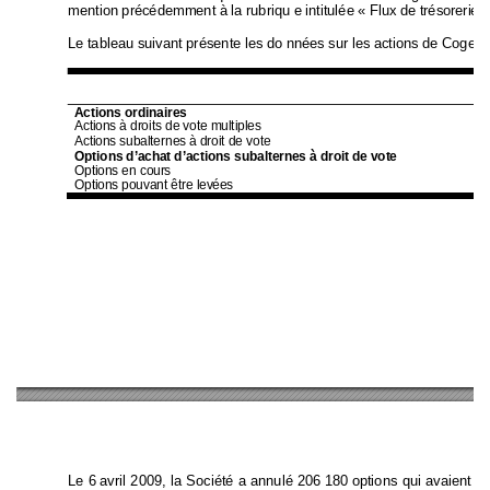
mention précédemment à la rubriqu e intitulée « Flux de tréso
rerie e
Le tableau suivant présente les do nné
es sur les actions de 
Cogeco 
Actions ordinaires 
Actions à droits 
de vote multiples
Actions subalter
nes à droit de v
ote 
Options d’achat d’actions 
subalternes à droit de vote
Options en cours
Options pouvant être levées  
Le 6 
avril 2009, la Société 
a annulé 206 
180 
options qui avaient ét