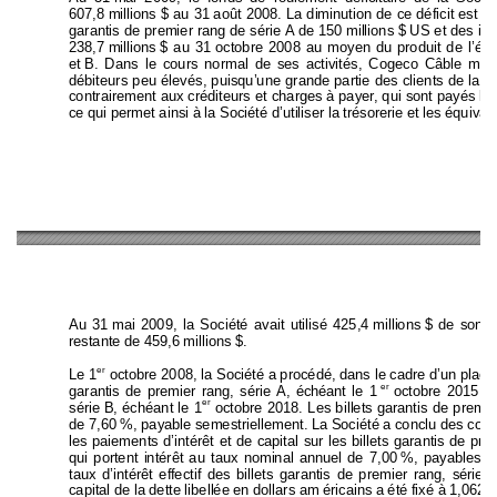
607,8 
millions $ au 31 
août 2008. La diminution 
de ce déficit est p
garantis de premier rang
 de série A de 150 
millions 
$ 
US et de
s in
238,7 
millions 
$ au 31 
octobre 2008 au moyen du p
roduit de l’émi
et 
B. Dans le cours normal de se
s activités, Cogeco Câbl
e main
débiteurs peu élevés, puisqu’une grand
e partie des clients de
la S
contrairement aux créditeurs et 
charges 
à payer, qui sont payés 
lo
ce qui permet ainsi à la Société d’utiliser la tréso
rerie 
et les équival
Au 31 
mai 2009, la Société avait utilisé 425,4 
millions 
$ de son c
restante de 459,6 millions $. 
er
Le 1
 octobre 2008, la Soci
été a procédé, dans le cadre d’un place
er
garantis de premier ra
ng, série A, éché
ant le 1
octobre 2015 et
er
série 
B, échéant le 1
octobre 2018. Les billet
s garantis de premie
de 7,60 %, payable semestriellement. La Société a conclu des 
co
nv
les paiements d’intérêt et de capital sur le
s billets garantis de pre
qui portent intérêt au taux nominal ann
uel de 7,00 
%, payables
 s
taux d’intérêt effectif des billets garantis de premier rang,
 sé
rie 
A
capital de la dette libellée en dollars am éricain
s a été fixé à 1,0625 