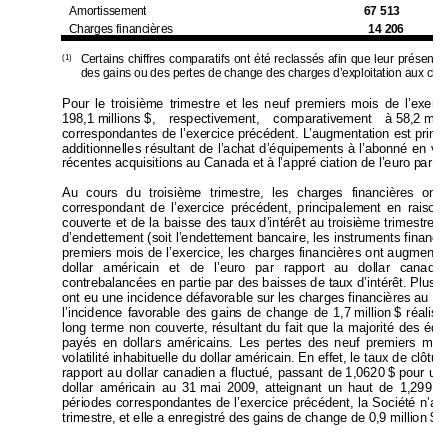
Amortissement 
67 513 
Charges financièr
es 
14 206 
Certains chiffres comp
aratifs ont été reclas
sés afin que leur présentat
(1)
des gains ou d
es pertes de chang
e des charges
 d’exploitation 
aux char
Pour le troisième trimestre et
 les neuf premiers mois de 
l’exerc
198,1 
millions 
$, respectivement, comparativeme
nt à 
58,2 
mil
correspondantes de l’exe
rcice précédent. L’augmentat
ion est pr
inc
additionnelles résultant de 
l’achat d’équipements à l’a
bonné en vu
récentes acquisitions au Canada et à l’appré c
iation de l’euro p
ar ra
Au cours du troisième trimestre, les 
charges financières 
ont 
correspondant de l’exerci
ce précédent, principalem
ent en raison 
couverte et de la baisse des taux d’intérêt au troisiè
me trim
estre, 
d’endettement (soit l’endettement ban
caire, les instruments finan
ci
premiers mois de l’exercice, les charges
 financières ont augment
é
dollar américain et de 
l’euro par rapport a
u dollar canadi
contrebalancées en partie
 par des baisses de ta
ux d’intérêt. Plus 
ont eu une incidence défa
vorable sur le
s charges financi
ères au 
co
l’incidence favorable des gain
s de change de 1,7 
million 
$ réalis
é
long terme non couve
rte, résultant du fait que la majorité
 des 
équ
payés en dollars américai
ns. Les pertes de
s neuf premiers
 mois
volatilité inhabituelle du dollar américain. En effet, le taux
 de clôtu
rapport au dollar canadi
en a fluctué, passant de 
1,0620 
$ 
pour un 
dollar américain au 31 
mai 200
9, atteignant un haut de 1,2991 
périodes correspond
antes de l’exercice précédent, la Sociét
é n’a e
trimestre, et elle a enregistré des g
ains de change de 
0,9 million $