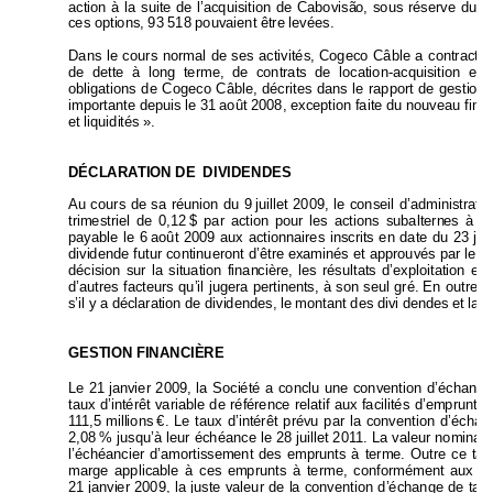
action à la suite de l’a
cquisition de Cabovisã
o, sous réserve du 
r
ces options, 93 518 pouvaient être levées. 
Dans le cours normal de ses activités,
 Cogeco Câble a cont
ract
é 
de dette à long terme, de contrats de location-acquisition 
et 
obligations de Cogeco Câ
ble, décrites dans le rapport de 
gestio
n 
importante depuis le 31 
août 2008, except
ion faite du nouveau fin
et liquidités ».
DÉCLARATION DE  DIVIDENDES 
Au cours de sa réuni
on du 9 
juillet 2009, le conseil d’admin
istrat
trimestriel de 0,12 
$ par action pour les actions subaltern
es à 
dr
payable le 6 
août 2009 aux actionnaires inscrit
s en date du 23 
juil
dividende futur continueront d’être 
examinés
 et approuvés par le 
co
décision sur la situation finan
cière, les résultats d’exploitati
on et 
d’autres facteurs qu’il jugera pertine
nts, à son seul gré. En outre, 
s’il y a déclaration de dividendes, le montant des divi dend
es
 et la 
GESTION FINANCIÈRE 
Le 21 
janvier 2009, la Société a conclu une
 convention d’échange
taux d’intérêt variable de référence relatif aux facilités d’
emprunt à 
111,5 
millions 
€. Le taux d’intérêt prévu par l
a convention d’
échang
2,08 
% jusqu’à leur échéance le 28 
juillet 2011. La valeur nom
inal
e
l’échéancier d’amortissem
ent des emprunts à terme. Outre ce t
aux
marge applicable à ces e
mprunts à terme, conformément aux
 mo
21 
janvier 2009, la juste valeur de l
a c
onvention d’échange de taux 