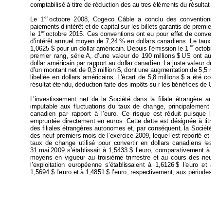
comptabilisé à titre de réduction des au t
res éléments du résu
ltat é
er
Le 1
octobre 2008, Cogeco Câble a co
nclu des conventions 
paiements d’intérêt et de capital sur l
es billets garantis de 
premier r
er
le 1
octobre 2015. Ces conventions ont eu pour effet de convert
i
d’intérêt annuel moyen d
e 7,24 
% en dollars canadiens. Le taux d
er
1,0625 $ pour un dolla
r américain. Depuis l’émission le 1
 octobre
premier rang, série 
A, d’une valeur de 190 
millions 
$ 
US ont
 augm
dollar américain par rap
port au dollar canadien. La ju
ste valeur des
d’un montant net de 0,3 million 
$, dont une 
augmentat
ion de 5,5 mil
libellée en dollars américains. L’écart de 5,8 
millions 
$ a 
été compt
résultat étendu, déduction faite des im
pôts su r les b
énéfices de 0,2 
L’investissement net de l
a Société dans la filiale
 ét
rangère aut
imputable aux fluctuations du taux de cha
nge, pri
ncipalement en
canadien par rappo
rt à l’euro. Ce 
risque est réduit puisque
 la 
empruntée directement en euros. Cette dette est désignée à titre
des filiales étrangères aut
onomes et, par conséq
uent, la So
ciété 
des neuf premiers mois de l’exercice 2
009, lequel est report
é et co
taux de change utilisé pour convertir en dollars canadien
s les 
31 mai 2009 
s’établissait 
à 
1,5433 $ 
l’eur
o, comparativement à 1
moyens en vigueur au troisième trim
estre et au cours des neuf 
l’exploitation européenne s’établi
ssaient à 1,6126 
$ l’euro et
 à 
1,5694 $ l’euro et à 1,4851 $ l’euro, respectivement, 
aux périodes  