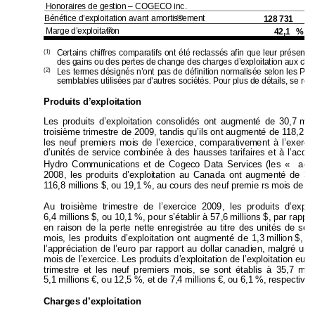
Honoraires de gestion – COGECO inc
. 
–
Bénéfice d’expl
oitation avant a
mortissement
128 731 
(2)
Marge d’exploit
ation
42,1 %
(2)
Certains chiffres comp
aratifs ont été reclas
sés afin que leur présentat
(1)
des gains ou d
es pertes de chang
e des charges
 d’exploitation 
aux char
Les termes désig
nés n’ont pas de défi
nition normalis
ée selon les PC
(2)
semblables uti
lisées par d’autres
 sociétés. Pour pl
us de détails
, se rep
Produits d’exploitation 
Les produits d’exploitation consolidés ont augme
nté de 30,
7 
mill
troisième trimestre de 200
9, tandis qu’ils ont augmenté de 118,2 
mi
les neuf premiers mois de l’exerci
ce, comparativement à 
l’exerc
d’unités de service 
combinée à des hausse
s tarifaires et à l’acq
ui
acqu
Hydro Communications et
 de Cogeco Data Service
s (les «
2008, les produits d’exploi
tation au Canada ont augmenté 
de 37
116,8 millions $, ou 19,1 %, au cours des neuf premie rs moi
s de l’
Au troisième trimestre de l’exercice 
2009, les produits d’exploi
6,4 millions 
$, ou 10,1 
%, pour s’établir à 57,6 
millions $, par
 rappo
en raison de la perte nette
 enregistrée au titre des u
nités de 
ser
mois, les produits d’exploitation ont aug
menté de 
1,3 
million 
$, o
l’appréciation de l’euro par rapport au d
ollar canadien, malgré
 une
mois de l’exercice. 
Les produits d’exploitation d
e l’exploitat
ion euro
trimestre et les neuf premiers moi
s, se sont établis à 35,
7 mill
5,1 millions €, ou 12,5 %, et de 7,4 m
illions €, ou 6,1 %, respective
Charges d’exploitation 