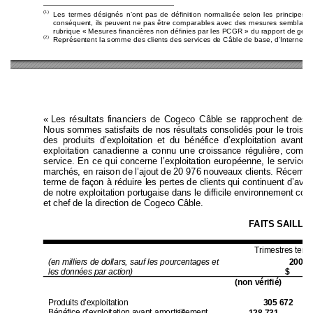
(1)
Les termes désignés n’ont pas de définit
ion normalisée selon les principes 
conséquent, ils peuvent ne pas être comparables
 avec des mesures semblabl
e
rubrique « Mesures financières non définies par les PCGR » du rapp
ort de gesti
(2)
  Représentent
 la somme des clients des 
services de Câble de base, d’Internet h
« 
Les résultats financiers de Cogeco Câbl
e se rapprochent de
s 
Nous sommes satisfaits de nos résultats co
nsolidés pour le troisiè
des produits d’exploitation et du bénéfice d’exploi
tation avant 
exploitation canadienne a connu une croissan
ce régulière, co
mme
service. En ce qui concerne l’exploitati
on européenne, le 
service 
marchés, en raison de l’ajo
ut de 20 976 nouvea
ux clients. 
Récemm
terme de façon à réduire l
es pertes de client
s qui continuent d’
avoi
de notre exploitation portu
gaise dans le difficile environnement 
conc
et chef de la direction de Cogeco Câ
ble. 
FAITS SAILLA
Trimestres term
(en milliers de doll
ars, sauf les po
urcentages et
2009 
les données par
 action) 
$ 
(non vérifié)
 (n
Produits d’explo
itation 
305 672 
Bénéfice d’expl
oitation avant a
mortissement
128 731 
(2)