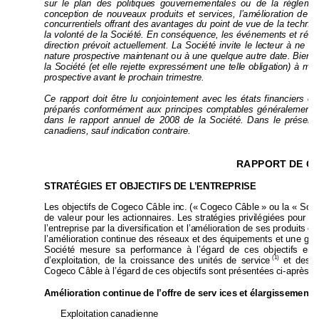
sur le plan des politique
s gouvernementales ou de la 
réglemen
conception de nouveau
x produits et services, l’
a
mélioration 
de pr
concurrentiels offrant des 
avantages du point d
e vue de la
 technol
la volonté de la Soci
été. En conséquence, les é
vénements et résul
direction prévoit actuellement. La S
ociété invite le le
cteur
 à ne pa
nature prospective maintenant ou à une quel
que autre date. Bien q
la Société (et elle rejette expressément une telle obligation)
 à mett
prospective avant le prochain trimestre.
Ce rapport doit être lu conjointement ave
c les états financiers
 co
préparés conform
ément aux principes 
comptables généralem
ent 
dans le rapport an
nuel de 2008 de la
 Société. Dans le pr
ésent
canadiens, sauf indication contraire. 
RAPPORT DE GE
STRATÉGIES ET OBJECTIFS DE L’ENTREPRISE 
Les objectifs de Cogeco Câble in
c. (« 
Coge
co Câble 
» ou la « Soci
de valeur pour les actionn
aires. Les stratégies privilégiées 
po
ur at
l’entreprise par la diversification et l’a
mélioration de ses produit
s
 et
l’amélioration continue des réseaux et d
es équipements et 
une ges
Société mesure sa performance à l’égard d
e ces objectifs en
 
(1)
d’exploitation, de la croiss
ance des u
nités de service
 et des f
Cogeco Câble à l’égard de ces obje
ctifs sont présenté
es ci-après.
Amélioration continue de l’offre de serv ices et élar
gissement de
Exploitation canadienne 