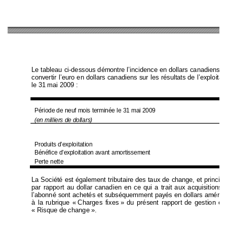
Le tableau ci-dessous dém
ontre l’inciden
ce 
en dollars canadiens d
convertir l’euro en dollars 
canadiens sur les résultat
s de l’exp
loita
le 31 mai 2009 : 
Période de neuf mois terminée le 31 mai 2009 
(en milliers de doll
ars)
Produits d’explo
itation 
Bénéfice d’expl
oitation avant a
mortissement 
Perte nette 
La Société est également tributaire des taux de cha
nge, et prin
cipa
par rapport au doll
ar canadien 
en ce qui a trait aux acqui
sitions
l’abonné sont achetés et subséquemment pay
és en dollars américa
à la rubrique « 
Charges fixes 
» du présent rapport 
de gestion et
« Risque de change ».