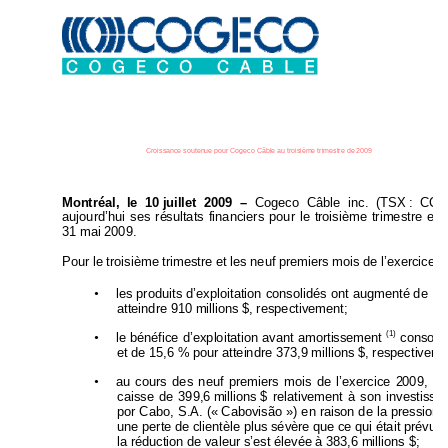
Croissance soutenue pour Cogeco Câble au troisième trimestre de 2009
Montréal, le 10 
juillet 2009 – 
Coge
co Câble inc. (TSX 
: CCA
aujourd’hui ses ré
sultats financiers pour le t
roisième trimestr
e et 
31 mai 2009. 
Pour le troisième trimestre et les 
neuf premiers mois de l’exercice 2
•
les produits d’exploitation consolidés ont augmenté 
de 
11
atteindre 910 millions $, respectivement;
(1)
•
 consoli
le bénéfice d’exploitation avant amorti
ssement
et de 15,6 % pour atteindre 373,9 millions $, respectiveme
•
au cours des neuf premie
rs mois de l’exercice 2
009, la
caisse de 399,6 
millions 
$ relativement à son investis
sem
por Cabo, S.A. (« 
Cabovisão ») en rai
son de la pression 
une perte de clientèle plus sévère que 
ce qui était prévu. 
la réduction de valeur s’est élevée à 383,6 millions $;