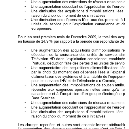
•
Une augmentation des extension
s de réseaux en raison de 
•
Une augmentation découla
nt de l’appréciation de l’euro et
 d
•
Une diminution des acquisitions d’immobilisations liées à 
raison du choix du moment de ce s initiatives;  
•
Une dimi
nution des dépenses li
ées aux équipement
s à l’
unités de service po
ur l’exploitation canadienne et
 des
européenne. 
Pour les neuf premiers mo
is de l’exercice 2009, le total des acqu
i
en hausse de 14,9 % par rapport à la période 
correspondante 
de l’
•
Une augmentation de
s acquisitions d’immobili
sations ré
su
découlant de la croissance des unité
s de service, stim
u
Télévision HD dans l’exploitation cana
dienne, combi
née a
Portugal, déduction faite des pertes d es unités de 
servic
e 
•
Une augmentation des acquisitions d’im
mobilisations liées
 
par le choix du moment d
es dépenses liées à l’expansi
on
d’alimentation des systèm
es et à l
a fiabilité de l’équipem
en
pour les services IHV et de Téléphonie a u Can
ada; 
•
Une augmentation des immobilisations de soutien attribua
b
répondre aux exigences 
opérationnelle
s ainsi qu’
à l’acq
canadienne et à l’acquisiti
on d’un groupe électrogène po
Data Services; 
•
Une augmentation des extension
s de réseaux en raison de 
•
Une augmentation découla
nt de l’appréciation de l’euro et
 d
•
Une diminution des acquisitions d’immobilisations liées à 
raison du choix du moment de ce s initiatives. 
Les charges reportées et 
autres 
sont essentiellement
 attribuables