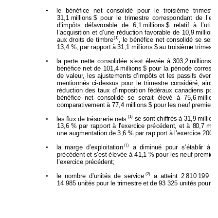
•
le bénéfice net consolidé 
pour le troisième trimestre
31,1 
millions 
$ pour le trimestre corre
spondant de l’e
x
d’impôts défavorable de 6,1 
millions 
$ relatif à l’u
til
l’acquisition et d’une rédu
ction favorable de 10,9 
millions
(1)
aux droits de timbre
, le bénéfice net consolidé se serai
13,4 %, par rapport à 31,1 millions $ au troisième trim
estr
•
la perte nette consolidée s’est élevée à 303,2 
millions
$
bénéfice net de 101,4 
millions 
$ pour la période corresp
de valeur, les ajustements d’impôts et le
s passifs évent
u
mentionnés ci-dessus pour 
le trimestre considéré, ai
nsi
réduction des taux d’imposition fédé
raux canadiens p
our
bénéfice net consolidé
 se serait élevé à 75,6 
million
comparativement à 77,4 millions $ pour les neuf pre
miers 
(1)
•
 se sont chiffrés à 31,9 millions
les flux de trésorerie nets
13,6 
% par rapport à l’
exercice précédent, et à 8
0,7 
milli
une augmentation de 3,6 % par rap po
rt à l’exercice 2008;
(1)
•
 a diminué pour s’établir à 4
la marge d’exploitation
précédent et s’est élevée à 41,1 
% pour les neuf premier
l’exercice précédent;
(2)
•
 a atteint 2 
810 
199 un
le nombre d’unités de se
rvice
14 985 unités pour le trimestre et de 93 325 unités pour l