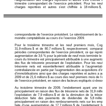
l’augmentation des charg
es reportées et autres s’est chiffr
ée à 5
trimestre correspond
ant de l’exercice pré
cédent. Pour les n
euf 
p
charges reportées et a
utres s’est chiffrée à 18 
millions
$, c
correspondante de l’exerci
ce précédent. Le ralentissement de la
 cr
moindre comptabilisée au cours d e l’exerci
ce 2009.
Pour le troisième trimestre et les neuf premiers 
mois
, Cogec
31,9 
millions 
$ et de 80,7 
millions 
$, respectivement, comp
arati
périodes correspond
antes de l’exercice 
précédent, ce qui repré
sen
augmentation de 3,6 % pour la p
ériode de neuf mois terminé
e le
 31
cours du trimestre est p
rincipalement attribuabl
e à une augmentati
des flux de trésorerie provenant de l’ex
ploitation. Pour les 
neuf p
trésorerie nets est e
ssentiellement attribuable à l’augme
ntati
on
contrebalancée en partie 
par l’augmentation de
s acquisitions 
d’imm
d’immobilisations ainsi que des
 charges reportées et
 autres a aug
2009 et de 21,6 millions 
$ au cours des neuf premiers mois de l’exe
de l’exercice précédent, en raison des facteurs expliq
ués ci-dessus.
Au troisième trimestre de 2009, l’endettement ay
ant une incid
principalement en raison des flux
 de trésorerie nets de 31,9 
m
illion
l’exploitation de 7,9 
millions 
$ et de la diminution de la trésor
er
déduction faite des paiements de dividende
s de 5,8 
millions
principalement en raison des remboursements nets sur les empru
faite d’une augmentation de 17,7 
millions 
$ de l’endettement 
ban