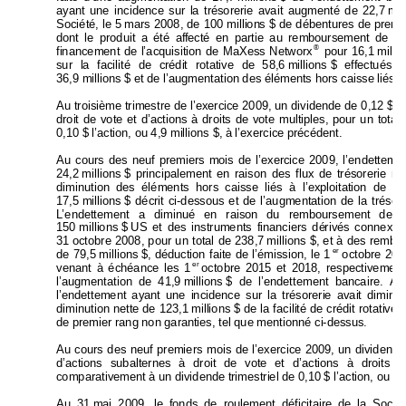
ayant une incidence sur l
a trésorerie avait augmenté de
 22,7 
mil
Société, le 5 
mars 2008, de 100 million
s $ de débentures de pr
emie
dont le produit a été aff
ecté en partie au rembo
ursement
 de l’
®
financement de l’acquisition de MaXess Netwo
rx
 pour 16,1 
milli
sur la facilité de crédit rotative de
 58,6 
millions 
$ effectués 
36,9 millions $ et de l’augmentation des éléments 
hors caisse liés à
Au troisième trimestre de l’exerci
ce 2009, un dividende de 0,12 
$ l
’
droit de vote et d’actions à droits de vote multiples, p
our un total 
0,10 $ l’action, ou 4,9 millions $, à l’exercice précédent. 
Au cours des neuf pre
miers mois de l’ex
ercice 2009, l’endetteme
24,2 
millions 
$ principalement en raison des flux de trésorer
ie ne
diminution des éléments hors caisse lié
s à l’expl
oitation de 35
17,5 
millions 
$ décrit ci-dessous et de l’augmentatio
n de la trés
or
L’endettement a diminué en raison du 
remboursement des b
150 
millions 
$ 
US et des instruments financiers dé
rivés connex
e
s
31 
octobre 2008, pour un total de 238,7 
millions 
$, et à des re
mbou
er
de 
79,5 millions $, 
déduction 
faite de l’émission, le 1
octobre 2008
er
venant à échéance les 
1
octobre 2015 et 2018, respectivement
l’augmentation de 41,9 
millions 
$ de l’endettement bancaire. 
Au
l’endettement ayant une incidence sur la trésorerie avait di
minu
diminution nette de 123,1 
millions $ de la facilité de crédit ro
tative,
de premier rang non gara
nties, tel que mentionné ci-dessu
s. 
Au cours des neuf premiers mois de l’exercice 20
09, un dividende 
d’actions subalternes à droit de vote et d’actions à droi
ts 
d
comparativement à un dividende trimestriel de 0,10 
$ l’action, ou 1 
Au 31 
mai 2009, le fonds de roulement déficitaire de
 la 
Sociét