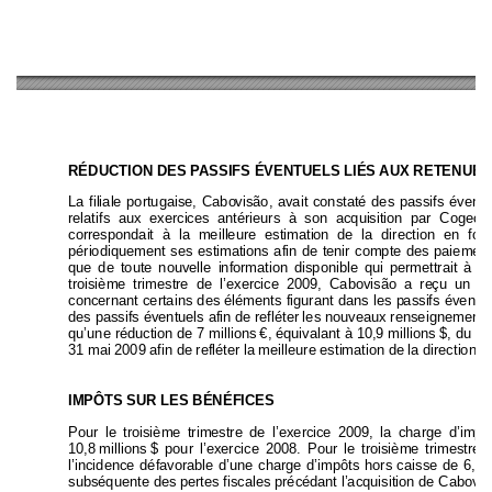
RÉDUCTION DES PASSIFS ÉVENTUELS LIÉS AUX RETE
NUES
La filiale portugaise, Cabo
visão, avait constaté des passifs éventu
relatifs aux exercices a
ntérieurs à son acqui
sition par Coge
co
correspondait à la meilleure estimatio
n de la direction en
 fonc
périodiquement ses estima
tions afin de tenir compte des paiem
ent
que de toute nouvelle inf
ormation disponible qui p
ermettrait à l
troisième trimestre de l’exerci
ce 2009, Cabovisão a re
çu un 
ra
concernant certains des él
éments figurant dans les p
assifs 
éventu
des passifs éventuels afin de refléte
r le
s nouveaux renseignement
s
qu’une réduction de 7 
millions 
€, équival
ant à 10,9 millions 
$, du m
31 mai 2009 afin de refléter la meilleure estimation de la direction. 
IMPÔTS SUR LES BÉNÉFICES 
Pour le troisième trimestre de l’exerci
ce 2009, la charge 
d’impô
10,8 
millions 
$ pour l’exercice 2008. Pour le troisième trimes
tre 
l’incidence défavorable d’
une charge d’impôts hors 
caisse de 6,1 
m
subséquente des 
pertes fiscales précéd
ant l’acquisition de C
abovis