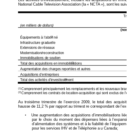
National Cable Television Associatio
n 
(la « NCTA »), sont les suivan
Trim
(en milliers de doll
ars)
(non vé
Équipements à l’abon né
 1
(1)
Infrastructure gr
aduelle
 
Extensions de rés
eaux
 
Modernisation/rec
onstruction
 
Immobilisations
 de soutien
 
Total des acquis
itions en im
mobilisat
ions
 5
(2)
Augmentation des
 charges report
ées et autres
 
Acquisitions d’entr
eprises 
Total des acti
vités d’investi
ssement
 6
(2)
Comprennent principalement l
es remplaceme
nts et les nouv
eaux branc
(1)
Comprennent les contrats d
e location-acquisit
ion qui sont 
exclus de l’ét
a
(2)
Au troisième trimestre de
 l’exercice 2009, le total des acquisi
tio
hausse de 11,2 % par rapport au trimest re co
rrespondant de l’exerc
•
Une augmentation des acquisitions d’im
mobilisations liées
 
par le choix du moment d
es dépenses liées à l’expansi
on
d’alimentation des systèm
es et à l
a fiabilité de l’équipem
en
pour les services IHV et de Téléphonie a u Can
ada; 