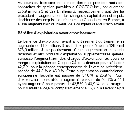
Au cours du troisième tri
mestre et des neuf premiers 
mois de 
l’
honoraires de gestion
 payables à COGECO
 inc., ont augmenté
176,9 millions $ 
et 
527,1 millions $, 
respectivement, 
soit 
des haus
précédent. L’augmentation de
s charges d’exploitation est imp
utabl
l’incidence des acquisitio
ns récentes au Canada
 et, en Eur
ope, à l’
à une augmentation du niveau de s co 
m
ptes clients irrécouvrables.
Bénéfice d’exploitation
 av
ant amortissement 
Le bénéfice d’exploitation avant amortissem
ent du troisi
ème trime
augmenté de 11,2 
millions 
$, ou 9,6 
%, pour s’établir à 128,7 
millio
373,9 
millions
$, respectiv
ement. Cette augmentation est attrib
ua
récentes et aux produits d’exploitation sup
plémentaires gén
érés 
surpassé l’augmentation des cha
rges d’exploitation au cours du
 
marge d’exploitation de Cogeco 
Câble a diminué pour s’
établir
 à 
42,7 
% pour la période correspondante
 de l’exercice 
précéden
t. L
passée de 44,3 
% à 45,9 
%. Cette augmentation contrebal
ance 
la
européenne, laquell
e est passée de 37,6 
% à 25,9 
%. Pour le
d’exploitation consolidée a
 augmenté, passant de 40,8 
% à 41,
1 
%
ayant augmenté pour passer 
de 42,5 
% à 43,9 
%  et la marg
e d’e
pour s’établir à 29,6 % comparativem
ent à 35,3 % à l’exercice préc