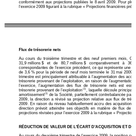
conformément aux projecti
ons publiées le 8 
avril 2009. Pour 
plus
l’exercice 2009 figurant à la rubrique « Projectio
n
s financières préli
Flux de trésorerie nets 
Au cours du troisième tri
mestre et des neuf premiers m
o
is, Co
31,9 millions $ 
et 
de 
80,7 millions $ 
comparativement 
à 
36,9 
correspondantes de l’
exercice précédent, ce qui
 représent
e une ba
de 3,6 
% pour la période de neuf mois
 terminée le 31 
mai 2009.
 
trimestre est principalement attribuable à 
l’augmentation des acquis
trésorerie provenant de l’e
xploitation, en raison de l’augmentati
on 
l’exercice, l’augmentation 
des flux de trésorerie ne
ts es
t essen
(1)
trésorerie provenant de
 l’exploitation
, laquelle découle prin
cipale
(1)
amortissement
 de la Société, partiellement contrebalancée par l
2009, la direction a révisé sa proj
ection relative aux flux 
de tréso
2009. En raison du nivea
u habituellement accru des 
acquisitions
 
direction prévoit atteindre ses 
objectifs en matière de flux 
de tr
projections révisées pour l’exerci
ce 2009 à la rubrique 
« Projections
RÉDUCTION DE VALEUR DE L’ÉCART D’ACQUISITION ET DE S
Au cours du deuxième trimestre de l’e
xercice 2009, la position 
conc