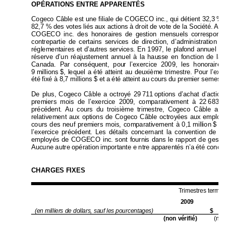
OPÉRATIONS ENTRE APPARENTÉS 
Cogeco Câble est une filiale de COGE
CO in
c., qui détient 32,3 
% d
82,7 % des votes lié
s aux actions à droit de vote de la Société.
 Aux
COGECO inc. des honoraire
s de gestion 
mensuels correspond
contrepartie de certains service
s de di
rection, d’administration et
réglementaires et d’autre
s services. En 1997, le plafo
nd annuel d
réserve d’un réajustement annuel à la hau
sse en fonction de la 
Canada. Par conséquent, pou
r l’exercice 2009, les honor
aires
9 
millions 
$, lequel a été atteint au deuxième trimestre. Pour
 l’exe
été fixé à 8,7 millions $ et a été attein
t au cours du premier semestre
De plus, Cogeco Câble a octroyé 2
9 
711 
options d’achat 
d’actio
premiers mois de l’exerci
ce 2009, co
mparativement à 22 
683 
o
précédent. Au cours du troisième trimestre, Cogeco C
âble a f
relativement aux options de Cogeco C
âble octroyées aux employ
cours des neuf premiers mois, comparativement à 
0,1 
million 
$ et
l’exercice précédent. Le
s détails concernant la conv
ention de 
ge
employés de COGECO inc. sont fourni
s dans le rapport de 
gestio
Aucune autre opération importante e ntre appa
rent
és n’a été conclu
CHARGES FIXES 
Trimestres termin
2009 
2
(en milliers de d
ollars, sauf les po
urcentages)
$ 
(non vérifié)
 (n