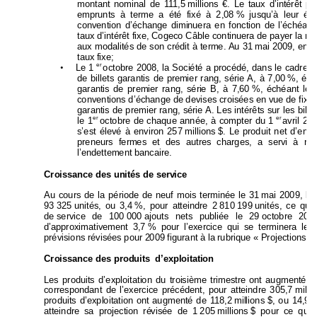
montant nominal de 111,5 
millions €. Le taux d’intérêt 
pr
emprunts à terme a été fixé à 2,08 
% jusqu’à leur éc
convention d’échange dimi
nuera en fonction de l’éch
éanc
taux d’intérêt fixe, Cogeco Câble continu
era de payer 
la ma
aux modalités de son crédit à terme. Au 31 
mai 2009, envi
taux fixe;
er
•
 Le 
1
octobre 2008, la Société 
a procédé, dans le cadre 
d
de billets garantis de pre
mier rang,
 série A, à 7,00 
%, éch
garantis de premier rang, séri
e B, à 7,60 
%, échéant le 
conventions d’échange 
de devises croisées en vue de fixer
garantis de premier rang, série 
A. Les intérêts sur les bille
er
er
le 1
octobre de chaque année, à compter du 1
avril 20
s’est élevé à environ 257 
millions 
$. Le produit net d’envir
preneurs fermes et des autre
s charges, a servi à re
l’endettement bancaire.
Croissance des unités de serv
ice 
Au cours de la périod
e de neuf mois terminée l
e 31 
mai 2009, le
93 325 unités, 
ou 
3,4
%, pour atteindre 2 
810 
199 
unités, ce qui
de 
service de 100
000
aj
outs nets publiée le 29
octobre 200
d’approximativement 3,7
% pour l’exercice qui se terminera le 
prévisions révisées pour 2
009 figurant à la rubrique « Projections fi
Croissance des produits  d’exploitati
on 
Les produits d’exploitation du troi
sième trimestre o
nt augmenté d
correspondant de l’exercic
e précédent, pour atteindre 305,7 
milli
o
produits d’exploitation ont
 augmenté de 118,2 
millions 
$, ou 14
,9 
%
atteindre sa projection ré
visée de 1 
205 
millions 
$ pour ce qui 