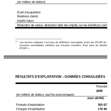
(en milliers de doll
ars)
Écart d’acquisition
Relations clients
Impôts futurs 
Réduction de val
eur, déduction 
faite des impôts
 sur les bénéfic
es connex
(1)
Les termes indiqués n’ont pas de définit
ion normalisée selon les PCGR du Ca
mesures semblables utilisées par d’autres 
sociétés. Pour plus de détails, s
PCGR ». 
RÉSULTATS D’EXPLOITATION – DONNÉES CONSOLIDÉES 
Trimestres 
2009  
(en milliers de d
ollars, sauf les po
urcentages)
(non vérifié)
Produits d’explo
itation 
305 672 
Charges d’exploit
ation 
176 941 