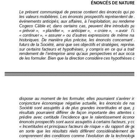
ÉNONCÉS DE NATURE P
Le présent communiqué de pre
sse contient des éno
ncés qui pou
r
les valeurs mobilières. Les énoncé
s prospectifs représentent de 
l’
événements anticipés, au
x affaires, à l’exploitation, au rendem
en
t
Cogeco Câble et, dans certains cas, peu
vent être introduits 
par 
« prévoir », 
« planifier », 
« anticiper », 
« croire », 
« avoi
r l’in
« continuer », 
« assurer » 
ou 
d’autres 
expressions 
de 
même
 natur
historiques. De m
anière plus précise,
 les énoncés concer
nant les
futurs de la Société, ainsi que ses objectifs et straté
gies, re
présent
sur certains facteurs et hypot
hèses, y com
pris en ce qui a trait à
rendement de l’
entreprise ainsi qu’aux perspe
ctives et aux occas
de les formuler. Bien que
 la direction consid
ère ces hypothèses c
dispose au mom
ent de les formuler, elles pourraie
nt s’avérer ine
conjoncture économ
ique négative actuelle, les é
noncés de natur
Société sont assujettis à de plus gran
des incertitudes et que, pa
résultats pourraient différer de
 façon importante des attente
s 
de 
prédire avec certitud
e l’incidence q
ue le
 ralentissement é
conomiq
énoncés pros
pectifs sont aussi assujettis à
 certains facteurs, y 
comp
« 
Incertitudes et principaux facteurs de 
risque 
» du rapport de gest
en sorte que les résultats réels diffère
nt considérablement 
de
s 
comprennent des conditions 
comme l’
évolution de la techno
logi
e,