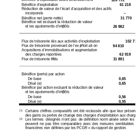
Bénéfice d’expl
oitation 
61 218 
Réduction de vale
ur de l’écart d’ac
quisition et d
es actifs 
incorporels 
– 
Bénéfice net (pert
e nette) 
31 770 
Bénéfice net ex
cluant la réducti
on de valeur  
et les ajusteme
nts d’impôts
26 982 
(2)
Flux de trésorerie 
liés aux activ
ités d’exploi
tation 
102 736 
Flux de trésorerie provenant de l’ex p loit ati on
94 810 
(2)
Acquisitions d’
immobilisati
ons et augment
ation 
des charges repor
tées 
62 919 
Flux de trésorerie 
nets
31 891 
(2)
Bénéfice (perte) p
ar action 
De base  
0,65 
Dilué (e) 
0,65 
Bénéfice par acti
on excluant la ré
duction de val
eur  
et les ajusteme
nts d’impôts
(2)
De base  
0,56 
Dilué (e) 
0,55 
Certains chiffres comp
aratifs ont été reclas
sés afin que leur présentat
(1)
des gains ou p
ertes de change 
des charges d’ex
ploitati
on aux charges 
Les termes  désignés n’ont pas  de définition norm alisée selon les p
(2)
peuvent ne pas ê
tre comparables
 avec des mesure
s semblables 
uti
financières non 
définies par les
 PCGR » du rapport de 
gestion. 