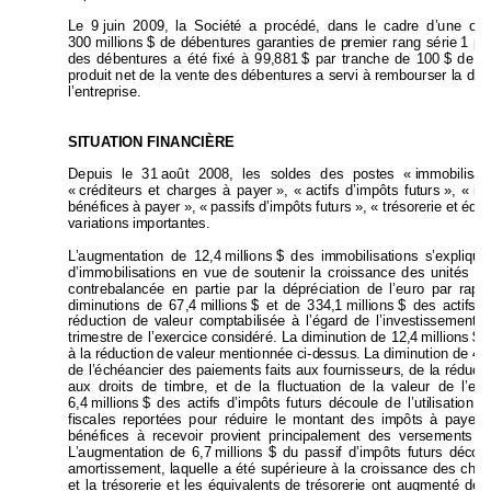
Le 9 
juin 2009, la Sociét
é a procédé, dan
s le cadre d’une off
300 
millions 
$ de débentu
res garanties de p
remier rang série 
1 por
des débentures a été fixé à 99,881 
$ par tranche de 100 
$ de
 c
produit net de la vente des débentures a se
rvi à rembourser la det
l’entreprise. 
SITUATION FINANCIÈRE 
Depuis le 31 
août 2008, les soldes des postes
 « 
immobilisat
« 
créditeurs et charges à payer 
», « 
actifs d’impôts futurs
», « 
im
bénéfices à payer », « 
passifs d’impôts futurs », « trésore
rie
 et équi
variations importantes. 
L’augmentation de 12,4 
millions 
$ des immobilisations s’explique
d’immobilisations en vue de so
utenir la croissance des unité
s de
contrebalancée en partie par la d
épréciation de l’euro 
par rapp
diminutions de 67,4 
millions 
$ et de 334,
1 
millions 
$ des actifs i
réduction de valeur com
ptabilisée à l’égard de l’investiss
ement 
d
trimestre de l’exercice considéré. La 
diminution de 12,4 
millions 
$ 
à la réduction de vale
ur mentionnée ci-d
essus. La diminution de 46,
de l’échéancier d
es paiements fait
s aux fournisseu
rs, de la rédu
ct
i
aux droits de timbre, et de la fluctua
tion de la valeur de l’eu
6,4 
millions 
$ des actifs d’impôts futurs
 découle de l’utilisation 
d
fiscales reportées pour 
réduire le montant des impôts
 à payer. 
bénéfices à recevoir provient principal
ement des versements
 d
L’augmentation de 6,7 
millions $ du passif d’impôts futurs 
découl
amortissement, laquelle a été supérieu
re à la croissance des char
et la trésorerie et les équivalents d
e trésorerie ont augmenté
 de 