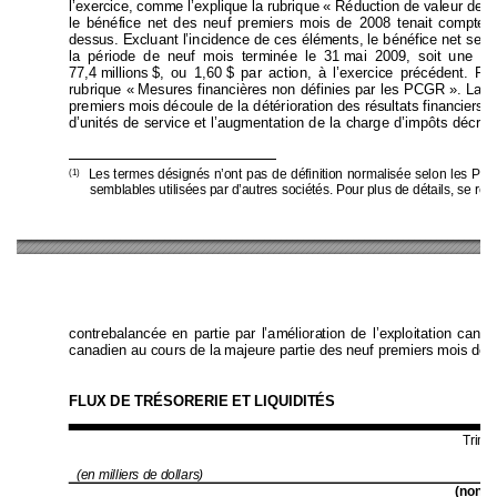
l’exercice, comme l’explique la rubrique 
« Réduction de valeur de 
l
le bénéfice net des neuf premiers mois
 de 2008 tenait compte d
dessus. Excluant l’incide
nce de ces élém
ents,
 le bénéfice net se 
s
la période de neuf mois terminée le 31 
mai 2009, soit 
une di
77,4 
millions 
$, ou 1,60 
$ par action, à l’exercice précéden
t. Po
rubrique « 
Mesures financières non définies pa
r les PCGR 
». 
La d
premiers mois découle d
e la détérioration des ré
sultats fi
nancie
rs d
d’unités de service et l’
augmentation de la ch
arge d’impôts décr
ite
Les term
es désignés n’ont pas
 de définition norm
alisée selon les
 PCG
(1)
semblables uti
lisées par d’autres
 sociétés. Pour pl
us de détails
, se rep
contrebalancée en partie par l’améliora
ti
on de l’exploitation canad
canadien au cours de la m
ajeure partie des neuf premiers mois de l
FLUX DE TRÉSORERIE ET LIQUIDITÉS 
Trime
(en milliers de doll
ars)
 (n
vé