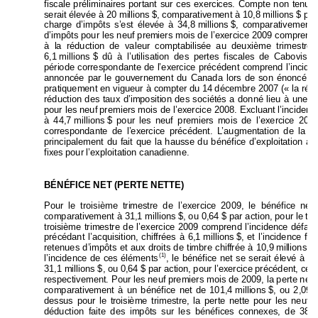
fiscale préliminaires p
ortant sur ces exerci
ces. Compte non t
enu d
serait élevée à 20 millions 
$, comparativement à 10,8 millions 
$ po
charge d’impôts s’est élev
ée à 34,8 
millions 
$, comparativ
ement 
d’impôts pour les neuf pre
miers mois de l’exercice 2009 comp
re
nd 
à la réduction de valeur comptabilisée
 au deuxième trim
estre 
6,1 
millions 
$
 dû à l’utilisation des pertes fiscales 
de Cabov
isã
période correspondante de
 l’exercice précédent compren
d l’incide
annoncée par le gouverne
ment du Canada lors de son énoncé 
é
pratiquement en vigueur à compte
r du 14 
décembre 2007 (« 
la réd
réduction des taux d’imposition des so
ciétés a donné lieu à une di
pour les neuf 
premiers mois de l’exercice 2008. Excluant l’inci
den
c
à 44,7 
millions 
$ pour les neuf premiers mois de l’exerci
ce 2009
correspondante de l’exerci
ce précédent. L’augmenta
tion de la c
principalement du fait que la hau
sse du bénéfice d’exploitati
on av
fixes pour l’exploitation canadienne.
BÉNÉFICE NET (PERTE NETTE) 
Pour le troisième trim
estre de l’exerci
ce 2009, le bénéfice 
net 
comparativement à 31,1 
millions 
$, ou 0,64 
$ par action, pour le 
tr
troisième trimestre de l’exercice 2009 
co
mprend l’incidence défavo
précédant l’acquisition, chiffrées à 6,1 
m
illions 
$, et l’incidence fa
retenues d’impôts et aux d
roits de timbre chiffrée à 10,9 
milli
ons $ 
(1)
l’incidence de ces éléments
, le bénéfice net se serait élevé à 
27
31,1 millions $, ou 0,64 $ par action, pour l’exercice précéden
t, ce 
respectivement. Pour les neuf premiers mois d
e 2009, la perte
 nett
comparativement à un bénéfice net d
e 101,4 
millions 
$, ou 2,09 
$
dessus pour le troisi
ème trimestre, la perte nette po
ur les 
neuf 
déduction faite des impôt
s sur les bénéfices conn
exes, de 
383,